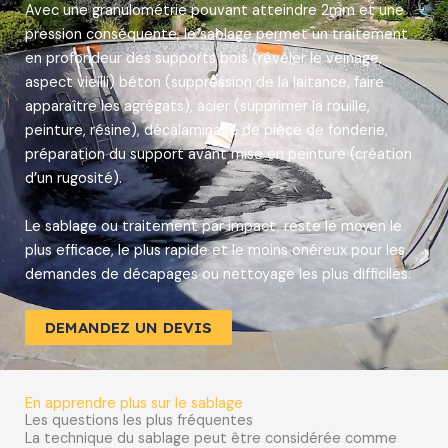
Avec une granulométrie pouvant atteindre 2mm et une
pression conséquente, le sablage permet un traitement
en profondeur des supports bois (révéler le veinage,
aspect vieilli) béton (suppression de la laitance, faire
apparaître les agrégats), acier (supprimer la rouille,
peinture, résine), décalaminage de pièce de fonderie,
préparation du support avant mise en peinture (création
d’un rugosité).
Le sablage ou traitement par impact, reste le moyen le
plus efficace, le plus rapide et le moins onéreux pour les
demandes de décapages ou nettoyage les plus difficiles.
DEMANDEZ UN DEVIS
En apprendre plus sur le sablage
Les questions les plus fréquentes
La technique du sablage peut être considérée comme